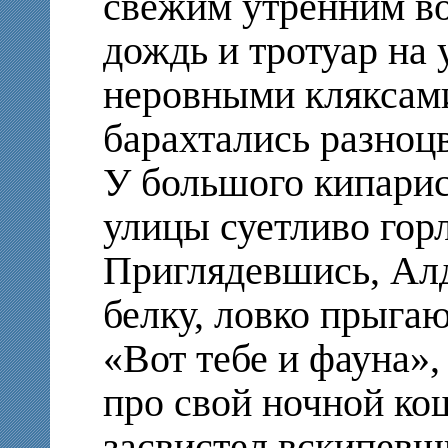
свежим утренним в
дождь и тротуар на
неровными кляксами
барахтались разноц
У большого кипарис
улицы суетливо гор
Приглядевшись, Ал
белку, ловко прыга
«Вот тебе и фауна»
про свой ночной ко
засвистел вскипевш