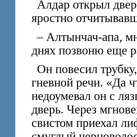
Алдар открыл дверь
яростно отчитывавш
– Алтынчач-апа, мн
днях позвоню еще ра
Он повесил трубку
гневной речи. «Да ч
недоумевал он с ля
дверь. Через мгнове
свистом приехал ли
смуглый черноволос