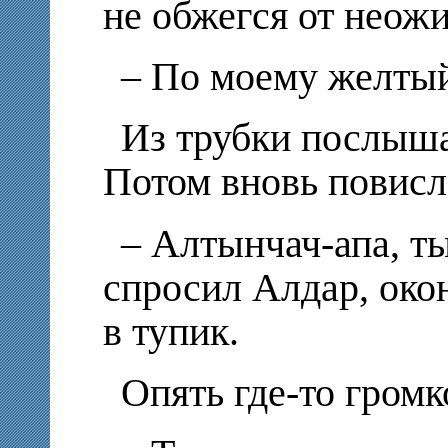
не обжегся от неож
– По моему желтый.
Из трубки послыша
Потом вновь повисл
– Алтынчач-апа, т
спросил Алдар, око
в тупик.
Опять где-то громк