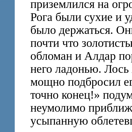
приземлился на огр
Рога были сухие и 
было держаться. Он
почти что золотист
обломан и Алдар по
него ладонью. Лось
мощно подбросил ег
точно конец!» подум
неумолимо прибли
усыпанную облетевш