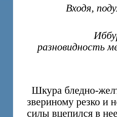
Входя, под
Иббу
разновидность м
Шкура бледно-желт
звериному резко и н
силы вцепился в не