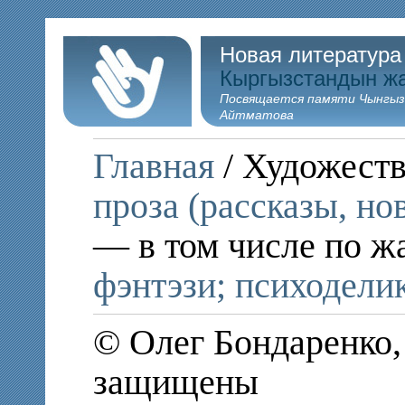
Новая литература
Кыргызстандын ж
Посвящается памяти Чынгыз
Айтматова
Главная
/ Художеств
проза (рассказы, но
— в том числе по ж
фэнтэзи; психодели
© Олег Бондаренко,
защищены