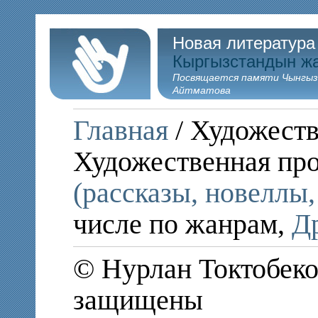
Новая литература
Кыргызстандын ж
Посвящается памяти Чынгыз
Айтматова
Главная
/ Художеств
Художественная пр
(рассказы, новеллы,
числе по жанрам,
Д
© Нурлан Токтобеков
защищены