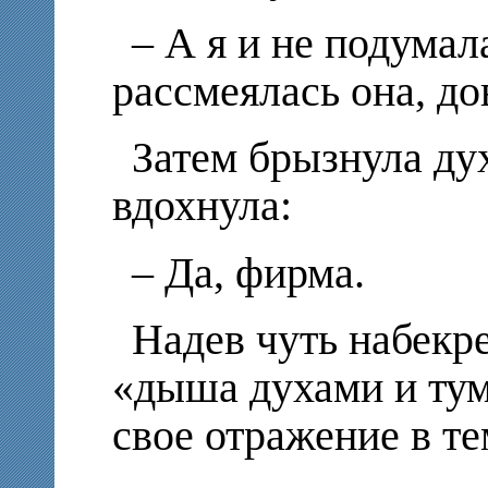
– А я и не подумала
рассмеялась она, до
Затем брызнула ду
вдохнула:
– Да, фирма.
Надев чуть набекр
«дыша духами и тум
свое отражение в т