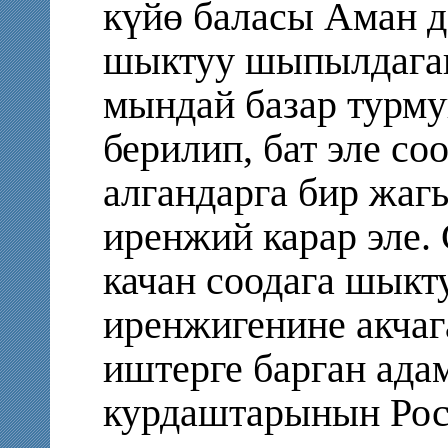
күйө баласы Аман д
шыктуу шыпылдаган
мындай базар турм
берилип, бат эле со
алгандарга бир жаг
иренжий карар эле.
качан соодага шыкту
иренжигенине акча
иштерге барган ада
курдаштарынын Ро