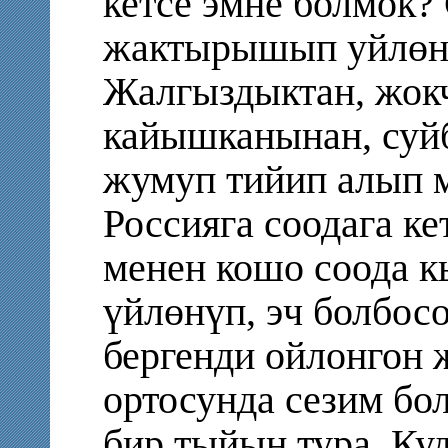
кетсе эмне болмок?
жактырышып уйлөнг
Жалгыздыктан, жок
кайышканынан, суй
жумуп тийип алып 
Россияга соодага ке
менен кошо соода к
үйлөнүп, эч болбос
бергенди ойлонгон 
ортосунда сезим бол
бир тыйын тура. Ку