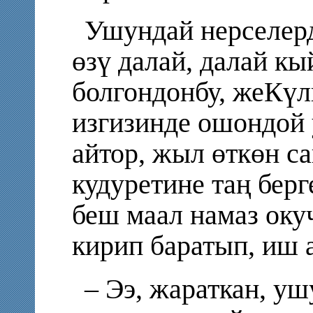
Ушундай нерселерд
өзү далай, далай к
болгондонбу, жеКүл
изгизинде ошондой
айтор, жыл өткөн с
кудуретине таң бер
беш маал намаз оку
кирип баратып, иш 
– Ээ, жараткан, у