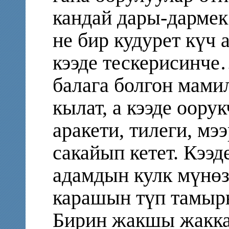
кандай дары-дармек
не бир кудурет күч 
кээде тескерисинче
балага болгон мами
кылат, а кээде оору
аракети, тилеги, м
сакайып кетет. Кээд
адамдын кулк мүнөз
карашын түп тамыры
Бирин жакшы жакка