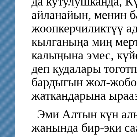
да кутулушканда, К
айланайын, менин 
жоопкерчиликтүү а
кылганыңа миң мерт
калыңына эмес, күй
деп кудалары тоготп
бардыгын жол-жобо
жаткандарына ырааз
Эми Алтын күн ал
жанында бир-эки саа