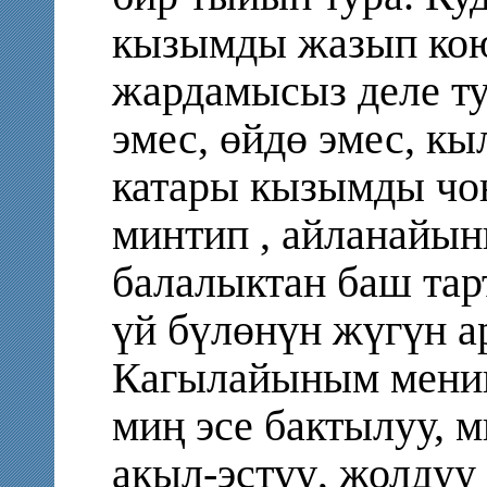
кызымды жазып ко
жардамысыз деле т
эмес, өйдө эмес, кы
катары кызымды чо
минтип , айланайын
балалыктан баш тарт
үй бүлөнүн жүгүн а
Кагылайыным менин
миң эсе бактылуу, м
акыл-эстүү, жолдуу 