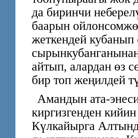
да биринчи неберел
баарын ойлонсомжөн
жеткендей кубанып 
сырынкубанганынан
айтып, алардан өз 
бир топ жеңилдей т
Амандын ата-энеси
киргизгенден кийин 
Күлкайырга Алтынд