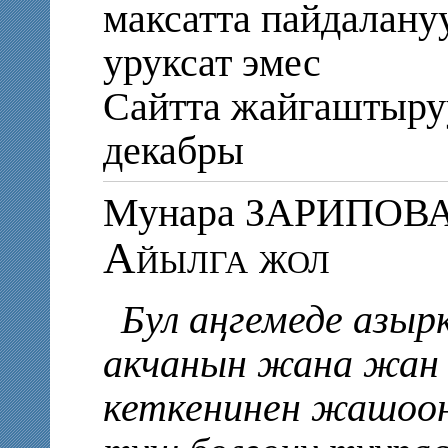
максатта пайдалану
уруксат эмес
Сайтта жайгаштыру
декабры
Мунара ЗАРИПОВ
Айылга жол
Бул аңгемеде азы
акчанын жана жан
кеткенинен жашоон