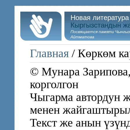
Новая литература
Кыргызстандын ж
Посвящается памяти Чынгыз
Айтматова
Главная
/ Көркөм ка
© Мунара Зарипова,
корголгон
Чыгарма автордун ж
менен жайгаштыры
Текст же анын үзү