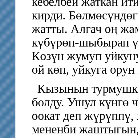
кебелбей жаткан ит
кирди. Бөлмөсүндөг
жатты. Алгач оң жа
күбүрөп-шыбырап үч
Көзүн жумуп уйкуну
ой көп, уйкуга орун
Кызынын турмушка
болду. Ушул күнгө 
оокат деп жүрүппү,
мененби жаштыгын,