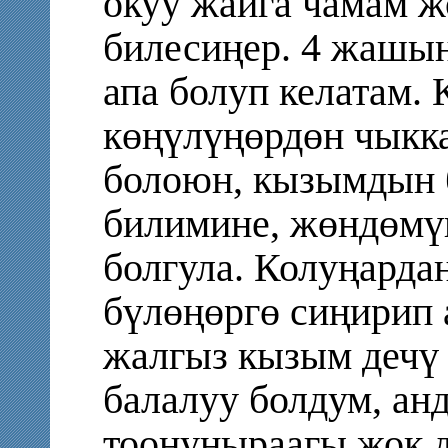
окуу жайга чамам ж
билесиңер. 4 жашын
апа болуп келатам. 
көңүлүңөрдөн чыкк
болоюн, кызымдын б
билимине, жөндөмү
болгула. Колуңарда
бүлөңөргө сиңирип 
жалгыз кызым дечү 
балалуу болдум, ан
тоонуныраагы жок д