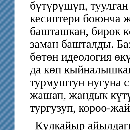
бүтүрүшүп, туулган
кесиптери боюнча 
башташкан, бирок к
заман башталды. Ба
бөтөн идеология өк
да көп кыйналышка
турмуштун нугуна 
жашап, жандык күтү
тургузуп, короо-жа
Күлкайыр айылдаг