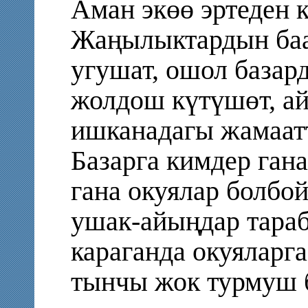
Аман экөө эртеден к
Жаңылыктардын баа
угушат, ошол базар
жолдош күтүшөт, ай
ишканадагы жамаатт
Базарга кимдер гана
гана окуялар болбой
ушак-айыңдар тараб
караганда окуяларга
тынчы жок турмуш б