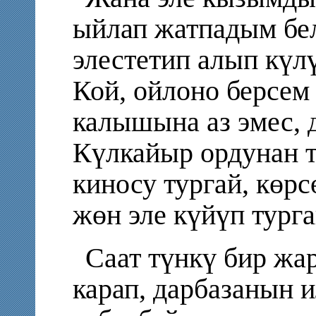
ыйлап жатпадым бел
элестетип алып күл
Кой, ойлоно берсем
калышына аз эмес,
Күлкайыр ордунан т
киносу тургай, көр
жөн эле күйүп тург
Саат түнкү бир жа
карап, дарбазанын 