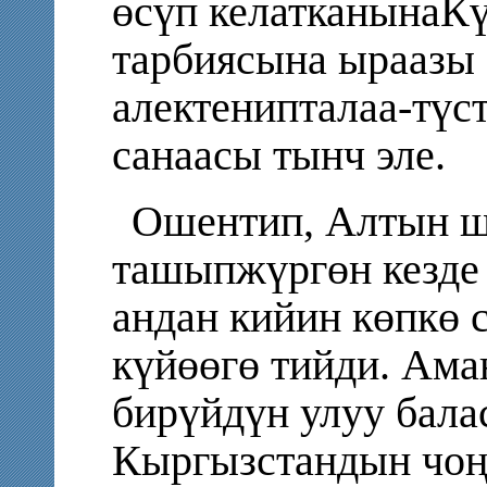
өсүп келатканынаКү
тарбиясына ыраазы 
алектенипталаа-түс
санаасы тынч эле.
Ошентип, Алтын ш
ташыпжүргөн кезде
андан кийин көпкө
күйөөгө тийди. Ама
бирүйдүн улуу бала
Кыргызстандын чоң