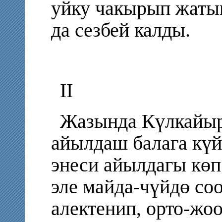
уйку чакырып жатып
да сезбей калды.
II
Жазында Күлкайы
айылдаш балага күй
энеси айылдагы көп
эле майда-чүйдө со
алектенип, орто-жо