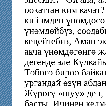
оокаттан ким качат?
кийимден үнөмдөсөк
үнөмдөйбүз, соода
кеңейтебиз, Аман э
акча үнөмдөгөнгө 
дегенде эле Күлкай
Төбөгө бирөө байка
ургандай өзүн абдан
Жүрөгү «шуу» деп, 
басты. Ичинен келм