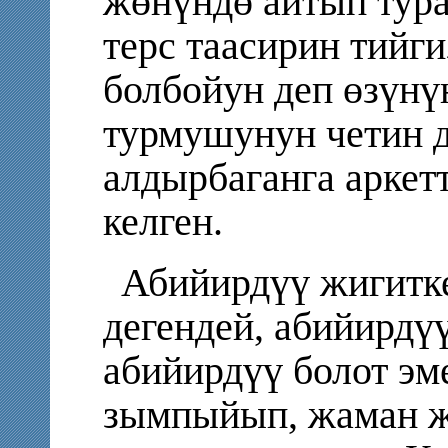
жөнүндө айтып тура
терс таасирин тийг
болбойун деп өзүнү
турмушунун четин д
алдырбаганга аркет
келген.
Абийирдүү жигитке
дегендей, абийирдү
абийирдүү болот э
зымпыйып, жаман ж