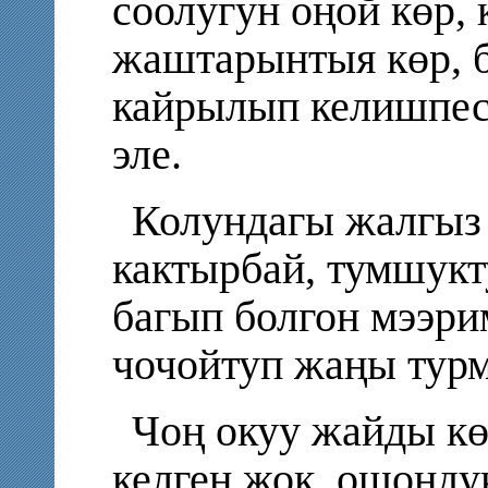
соолугун оңой көр, 
жаштарынтыя көр, б
кайрылып келишпесе
эле.
Колундагы жалгыз 
кактырбай, тумшукт
багып болгон мээри
чочойтуп жаңы тур
Чоң окуу жайды кө
келген жок, ошонд