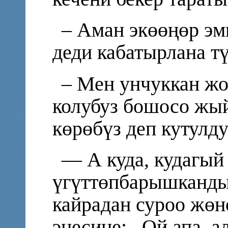
– Аман экөөңөр эм
деди кабатырлана т
– Мен унчуккан жо
колубуз бошосо жы
көрөбүз деп кутулд
— А куда, кудагый
үгүттөпбарышканды
кайрадан суроо жөн
энесине:– Ой апа, а