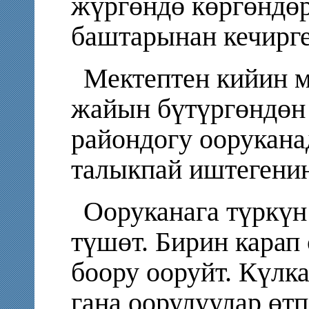
жүргөндө көргөндөр
баштарынан кечирге
Мектептен кийин м
жайын бүтүргөндөн
райондогу оорукана
талыкпай иштегенин
Ооруканага түркүн
түшөт. Бирин карап 
боору ооруйт. Күлк
гана оорулуулар өтп