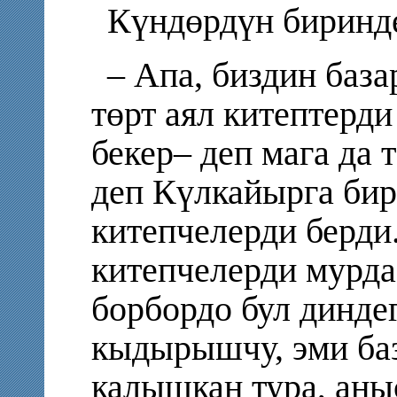
Күндөрдүн биринд
– Апа, биздин база
төрт аял китептерд
бекер– деп мага да
деп Күлкайырга бир
китепчелерди берд
китепчелерди мурда
борбордо бул динде
кыдырышчу, эми ба
калышкан тура, аны