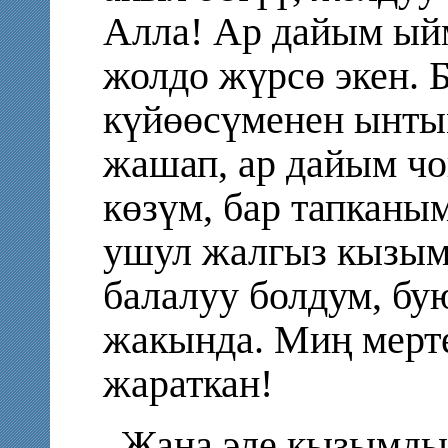
Алла! Ар дайым ый
жолдо жүрсө экен. 
күйөөсүменен ынты
жашап, ар дайым чо
көзүм, бар тапканы
ушул жалгыз кызым,
балалуу болдум, бу
жакында. Миң мерт
жараткан!
Жана эле кызымды