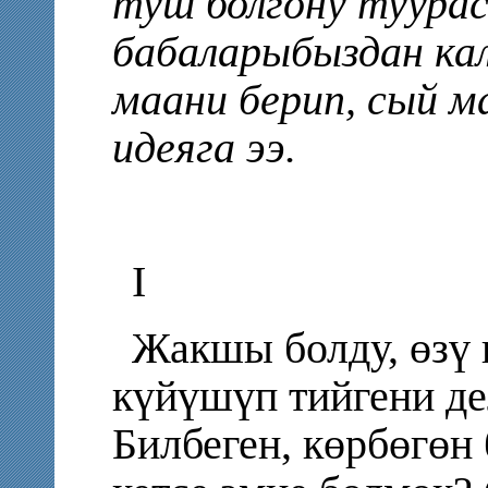
туш болгону туурас
бабаларыбыздан ка
маани берип, сый 
идеяга ээ.
I
Жакшы болду, өзү 
күйүшүп тийгени де
Билбеген, көрбөгөн 