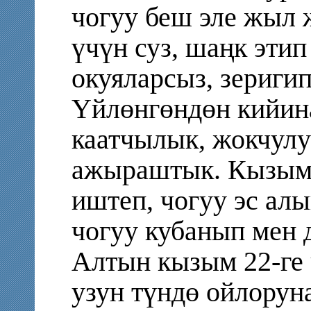
чогуу беш эле жыл
үчүн суз, шаңк этип
окуяларсыз, зеригип
Үйлөнгөндөн кийин
каатчылык, жокчулу
ажыраштык. Кызым 
иштеп, чогуу эс ал
чогуу кубанып мен 
Алтын кызым 22-ге
узун түндө ойлоруна