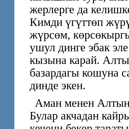
жерлерге да келишк
Кимди үгүттөп жүрү
жүрсөм, көрсөкырг
ушул динге эбак эл
кызына карай. Алты
базардагы кошуна с
динде экен.
Аман менен Алтын
Булар акчадан кайр
кечени бекер тарат