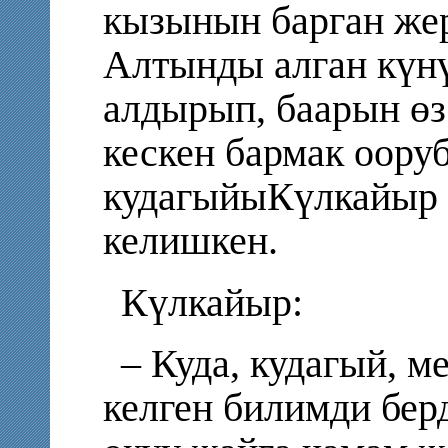
кызынын барган жер
Алтынды алган күн
алдырып, баарын өз
кескен бармак ооруб
кудагыйыКүлкайыр 
келишкен.
Күлкайыр:
– Куда, кудагый, 
келген билимди бер