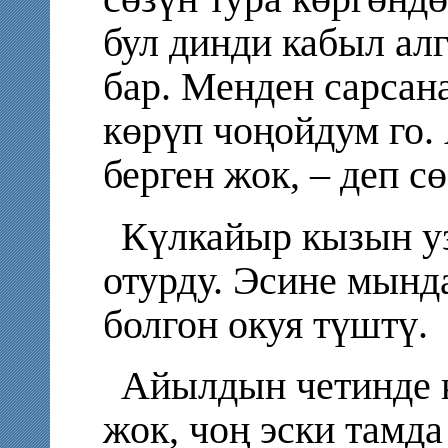
бул динди кабыл алг
бар. Менден сарсана
көрүп чоңойдум го.
берген жок, – деп с
Күлкайыр кызын уз
отурду. Эсине мынд
болгон окуя түштү.
Айылдын четинде к
жок, чоң эски тамда