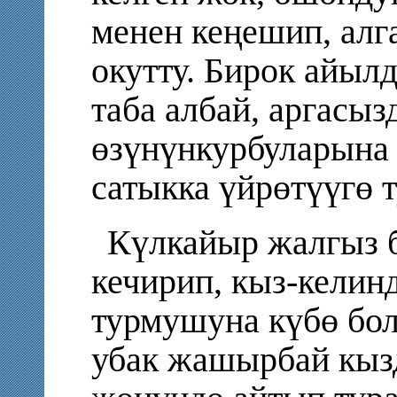
менен кеңешип, алг
окутту. Бирок айыл
таба албай, аргасыз
өзүнүнкурбуларына
сатыкка үйрөтүүгө т
Күлкайыр жалгыз 
кечирип, кыз-келин
турмушуна күбө бол
убак жашырбай кыз