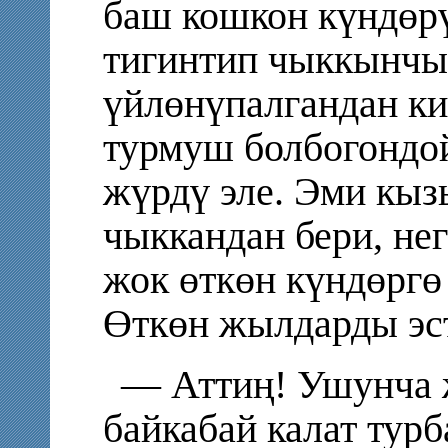
баш кошкон күндөрү
тигинтип чыккынчы
үйлөнүпалгандан ки
турмуш болбогондо
жүрдү эле. Эми кы
чыккандан бери, не
жок өткөн күндөргө 
Өткөн жылдарды эс
— Аттиң! Ушунча 
байкабай калат тур