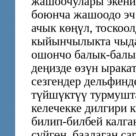
жашоочулары экени
боюнча жашоодо эч
ачык көңүл, тоскоол
кыйынчылыкта чыда
ошончо балык-балы
деңизде өзүн ырака
сезгендер дельфинд
түйшүктүү турмушта
келечекке дилгири к
билип-билбей калга
сүйгөн, баалаган са