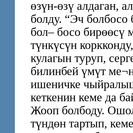
өзүн-өзү алдаган, а
болду. “Эч болбосо 
бол– босо бирөөсү 
түнкүсүн коркконду
кулагын туруп, серг
билинбей үмүт ме¬н
ишеничке чыйралыш
кеткенин кеме да б
Жооп болбоду. Ошо
түндөн тартып, кеме