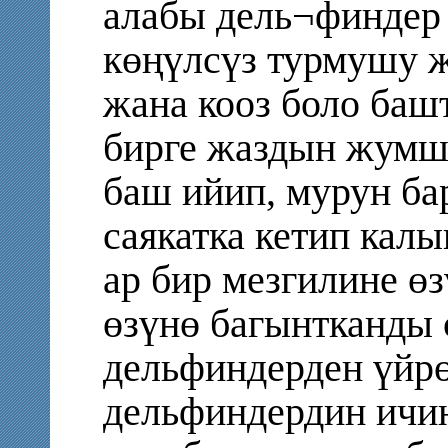
алабы дель¬финдер 
көңүлсүз турмушу 
жана кооз боло баш
бирге жаздын жумш
баш ийип, мурун ба
саякатка кетип ка
ар бир мезгилине ө
өзүнө багынтканды 
дельфиндерден үйрө
дельфиндердин ичин