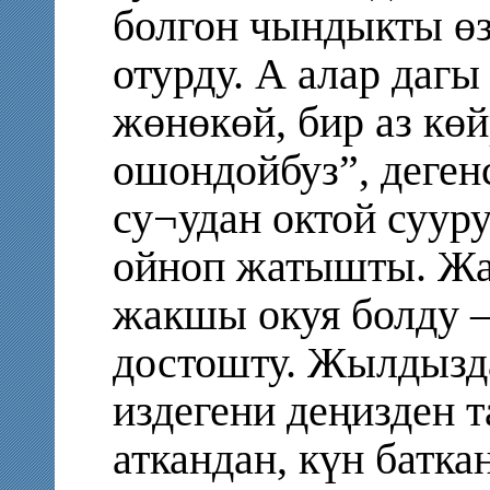
болгон чындыкты ө
отурду. А алар дагы
жөнөкөй, бир аз көй
ошондойбуз”, деген
су¬удан октой сууру
ойноп жатышты. Ж
жакшы окуя болду –
достошту. Жылдызд
издегени деңизден 
аткандан, күн батка