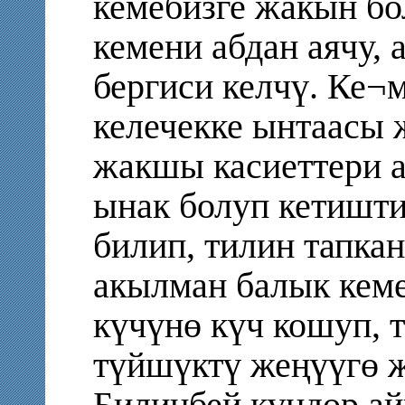
кемебизге жакын бо
кемени абдан аячу, 
бергиси келчү. Ке¬
келечекке ынтаасы 
жакшы касиеттери а
ынак болуп кетишт
билип, тилин тапкан
акылман балык кеме
күчүнө күч кошуп, 
түйшүктү жеңүүгө ж
Билинбей күндөр ай