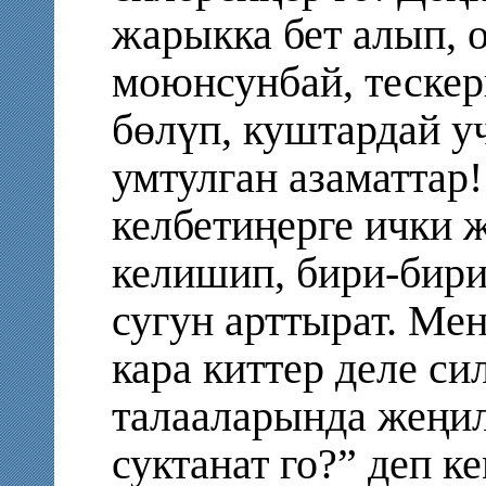
жарыкка бет алып, о
моюнсунбай, тескер
бөлүп, куштардай у
умтулган азаматтар
келбетиңерге ички 
келишип, бири-бири
сугун арттырат. Ме
кара киттер деле си
талааларында жеңи
суктанат го?” деп 