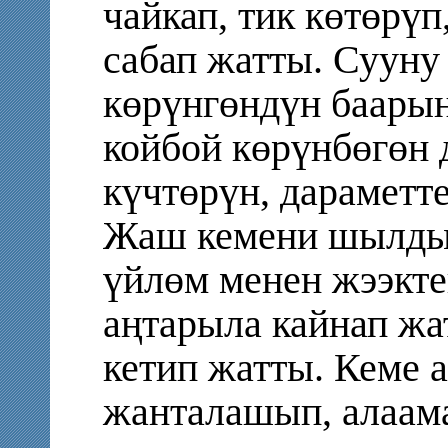
чайкап, тик көтөрүп
сабап жатты. Сууну 
көрүнгөндүн баарын
койбой көрүнбөгөн 
күчтөрүн, дараметт
Жаш кемени шылдың
үйлөм менен жээкте
аңтарыла кайнап жа
кетип жатты. Кеме
жанталашып, алаама