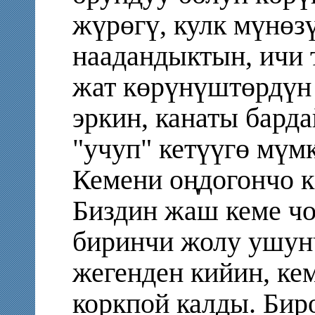
жүрөгү, кулк мүнөз
наадандыктын, ичи
жат көрүнүштөрдүн 
эркин, канаты барда
"учуп" кетүүгө мүмк
Кемени оңдогончо к
Биздин жаш кеме чо
биринчи жолу ушун
жегенден кийин, кем
коркпой калды. Бир