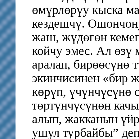
өмүрлөрүу кыска ма
кездешчү. Ошончон
жаш, жүдөгөн кемег
койчу эмес. Ал өзү 
аралап, бирөөсүнө 
экинчисинен «бир ж
көрүп, үчүнчүсүнө с
төртүнчүсүнөн качы
алып, жакканын үйр
ушул турбайбы” деп