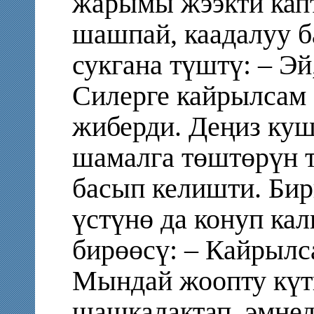
жарымы жээкти кап
шашпай, каадалуу 
сукгана түштү: – Эй
Силерге кайрылсам
жиберди. Деңиз ку
шамалга төштөрүн т
басып келишти. Бир
үстүнө да конуп ка
бирөөсү: – Кайрылса
Мындай жоопту күт
шашкалактап, эмне