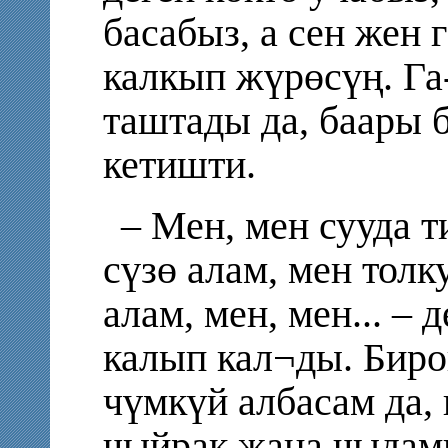
басабыз, а сен жен 
калкып жүрөсүң. Га-
таштады да, баары 
кетишти.
– Мен, мен сууда т
сүзө алам, мен толк
алам, мен, мен... –
калып кал¬ды. Бирок
чүмкүй албасам да, 
чыйрак жана чыдам