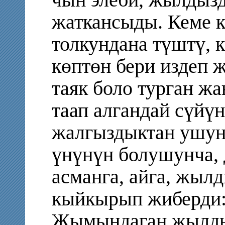
жаткансыды. Кеме 
толкундана түштү, к
көптөн бери издеп 
таяк боло турган ж
таап алгандай сүйү
жалгыздыктан ушун
үнүнүн болушунча,
асманга, айга, жыл
кыйкырып жиберди: 
Жымыңдаган жылды