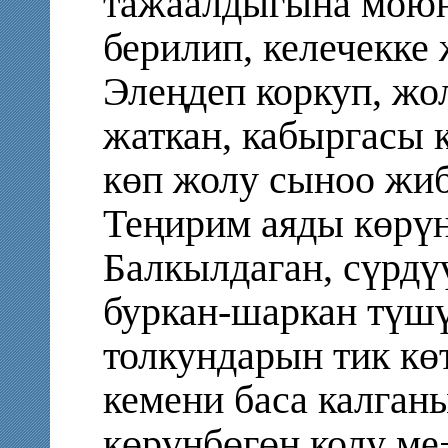
тажаалдыгына моюн
берилип, келечекке 
Элеңдеп коркуп, жол
жаткан, кабыргасы к
көп жолу сыноо жиб
Теңирим аяды көрүн
Балкылдаган, сүрдүү
буркан-шаркан түшү
толкундарын тик кө
кемени баса калга
көрүнбөгөн колу ме