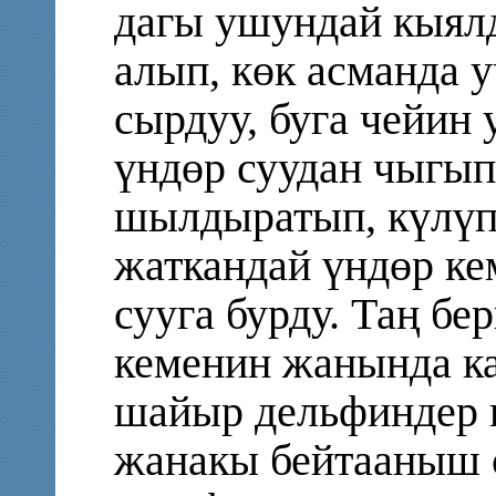
дагы ушундай кыял
алып, көк асманда 
сырдуу, буга чейин 
үндөр суудан чыгып
шылдыратып, күлүп
жаткандай үндөр ке
сууга бурду. Таң бе
кеменин жанында ка
шайыр дельфиндер 
жанакы бейтааныш 