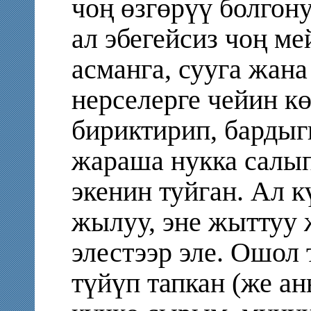
чоң өзгөрүү болгон
ал эбегейсиз чоң ме
асманга, сууга жан
нерселерге чейин к
бириктирип, барды
жараша нукка салып
экенин туйган. Ал к
жылуу, эне жыттуу 
элестээр эле. Ошол 
түйүп тапкан (же ан