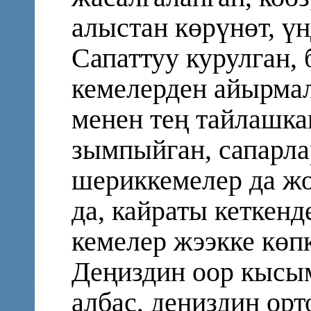
алыстан көрүнөт, үн
Сапаттуу курулган, 
кемелерден айырмал
менен тең тайлашкан
зымпыйган, сапарла
шериккемелер да жо
да, кайраты кеткенд
кемелер жээкке көп
Деңиздин оор кысы
албас, деңиздин орт