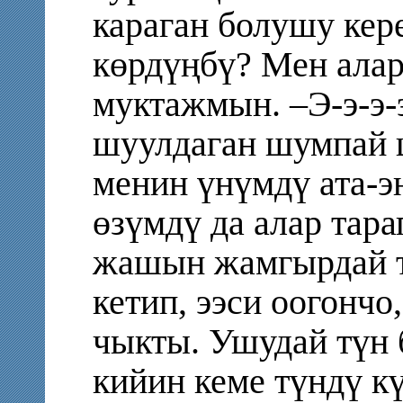
караган болушу кер
көрдүңбү? Мен ала
муктажмын. –Э-э-э-
шуулдаган шумпай 
менин үнүмдү ата-э
өзүмдү да алар тара
жашын жамгырдай тө
кетип, ээси оогонч
чыкты. Ушудай түн б
кийин кеме түндү к