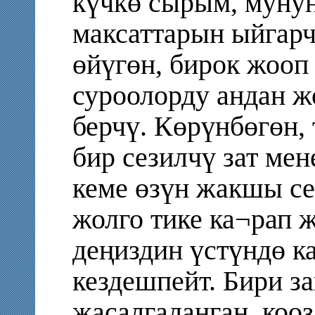
күчкө сырым, мунун
максаттарын ыйгарч
өйүгөн, бирок жооп 
суроолорду андан ж
берчү. Көрүнбөгөн,
бир сезилчү зат ме
кеме өзүн жакшы се–
жолго тике ка¬рап 
деңиздин үстүндө к
кездешпейт. Бири за
жасалгаланган, кооз