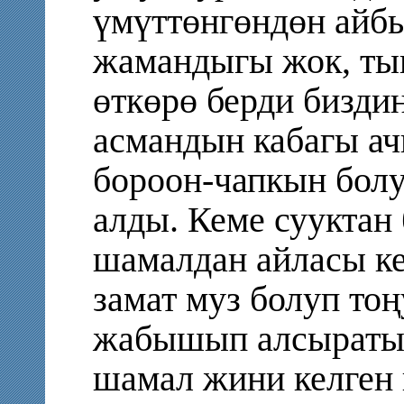
үмүттөнгөндөн айбы
жамандыгы жок, ты
өткөрө берди бизди
асмандын кабагы ач
бороон-чапкын болу
алды. Кеме сууктан
шамалдан айласы ке
замат муз болуп тоң
жабышып алсыраты
шамал жини келген 