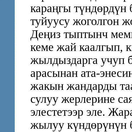
караңгы түндөрдүн 
туйуусу жоголгон жо
Деңиз тыптынч мем
кеме жай каалгып,
жылдыздарга учуп 
арасынан ата-энеси
жакын жандарды таа
сулуу жерлерине са
элестетээр эле. Ж
жылуу күндөрүнүн 