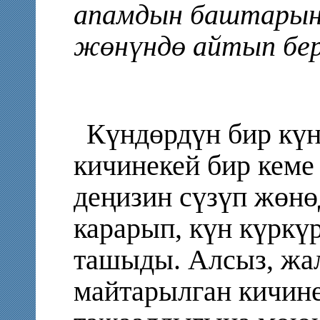
апамдын баштарын
жөнүндө айтып бер
Күндөрдүн бир күн
кичинекей бир кеме
деңизин сүзүп жөнө
карарып, күн күркүр
ташыды. Алсыз, жа
майтарылган кичине