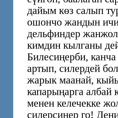
дайым көз салып ту
ошончо жандын ичи
дельфиндер жанжол
кимдин кылганы дей
Билесиңерби, канча
артып, силердей бо
жарык маанай, кы
капарыңарга албай 
менен келечекке жо
силерсиңер го! Дең