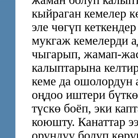
кыйраган кемелер к
эле чөгүп кеткендер
мукгаж кемелерди а
чыгарып, жамап-жа
калыптарына келтир
кеме да ошолордун 
оңдоо иштери бүткө
түскө боёп, эки кап
коюшту. Канаттар ээ
орундуу болуп көрү