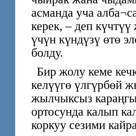
асманда уча алба¬с
керек, – деп күчтү
үчүн күндүзү өтө эл
болду.
Бир жолу кеме кеч
келүүгө үлгүрбөй ж
жылчыксыз караңгы
ортосунда калып ка
коркуу сезими кайр