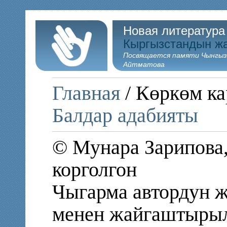
Новая литература
Кыргызстандын ж
Посвящается памяти Чынгыз
Айтматова
Главная
/ Көркөм ка
Балдар адабияты
© Мунара Зарипова,
корголгон
Чыгарма автордун ж
менен жайгаштыры