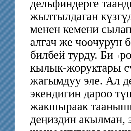
дельфиндерге таанд
жылтылдаган күзгү
менен кемени сыла
алгач же чоочурун 
билбей турду. Би¬р
кылык-жоруктары с
жагымдуу эле. Ал 
экендигин дароо тү
жакшыраак таанышк
деңиздин акылман, 