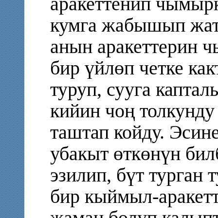
аракеттенип чымырк
кумга жабышып жат
анын аракеттерин 
бир үйлөп четке как
туруп, сууга капта
кийин чоң толкунду
таштап койду. Эсине
убакыт өткөнүн бил
эзилип, бүт турган 
бир кыймыл-аракет
жаман болуп калып