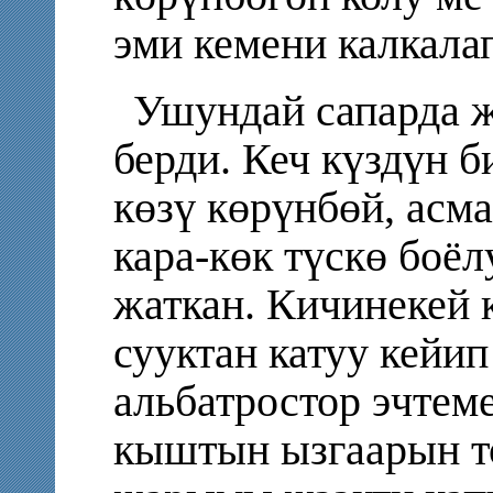
эми кемени калкалап
Ушундай сапарда 
берди. Кеч күздүн 
көзү көрүнбөй, асма
кара-көк түскө боёл
жаткан. Кичинекей
сууктан катуу кейип
альбатростор эчтем
кыштын ызгаарын т