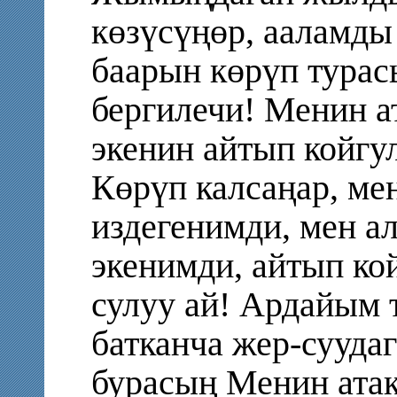
көзүсүңөр, ааламды
баарын көрүп тура
бергилечи! Менин а
экенин айтып койгу
Көрүп калсаңар, м
издегенимди, мен а
экенимди, айтып кой
сулуу ай! Ардайым 
батканча жер-сууда
бурасың Менин атак