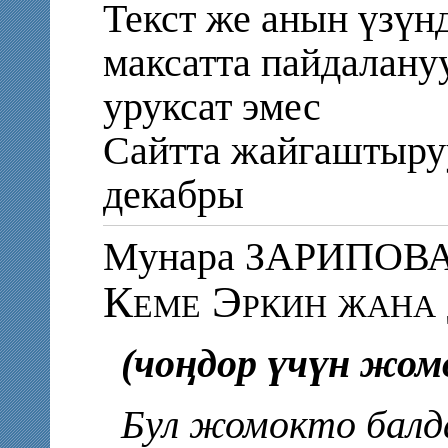
Текст же анын үзү
максатта пайдалану
уруксат эмес
Сайтта жайгаштыру
декабры
Мунара ЗАРИПОВ
Кеме Эркин жана
(чоңдор үчүн жом
Бул жомокто балд