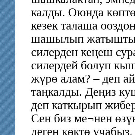
калды. Оюнда көптө
кезек талаша ооздо
шашылып жатышты:
силерден кеңеш сур
силердей болуп кы
жүрө алам? – деп а
таңкалды. Деңиз ку
деп каткырып жибе
Сен биз ме¬нен өзү
деген көктө учабыз,