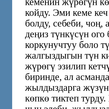
кеменин жүрөгүн кө
койду. Эми кеме кеч
болду, себеби, чоң,
деңиз түнкүсүн ого 
коркунучтуу боло т
жалгыздыгын түн ки
жүрөгү эзилип кетч
биринде, ал асман
жылдыздарга жүзүн 
көпкө тиктеп турду.
чын элеби, жылдызд