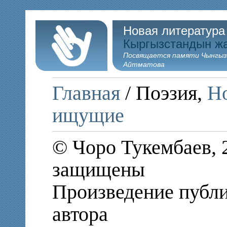
Новая литература
Кыргызстандын ж
Посвящается памяти Чынгыз
Айтматова
Главная
/ Поэзия,
Но
ищущие
© Чоро Тукембаев, 
защищены
Произведение публи
автора