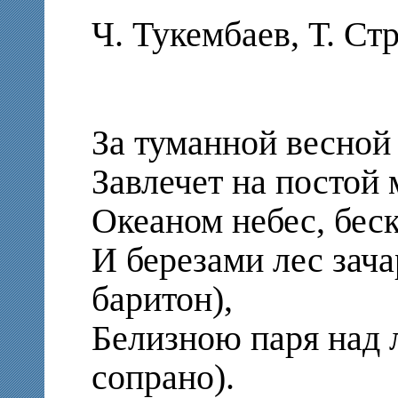
Ч. Тукембаев, Т. Ст
За туманной весной
Завлечет на постой 
Океаном небес, бес
И березами лес зач
баритон),
Белизною паря над 
сопрано).