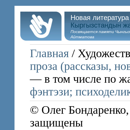
Новая литература
Кыргызстандын ж
Посвящается памяти Чынгыз
Айтматова
Главная
/ Художеств
проза (рассказы, но
— в том числе по ж
фэнтэзи; психодели
© Олег Бондаренко,
защищены