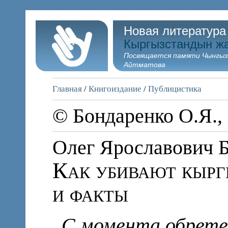
Новая литература
Кыргызстандын ж
Посвящается памяти Чынгыз
Айтматова
Главная
/
Книгоиздание
/
Публицистика
© Бондаренко О.Я.,
Олег Ярославови
Как убивают кырг
и факты
С момента обрет