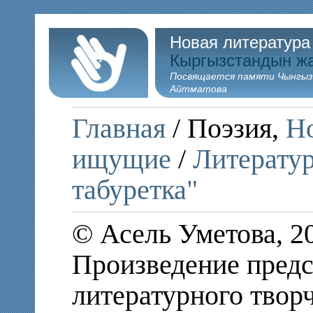
Новая литература
Кыргызстандын ж
Посвящается памяти Чынгыз
Айтматова
Главная
/ Поэзия,
Но
ищущие
/
Литератур
табуретка"
© Асель Уметова, 2
Произведение предс
литературного твор