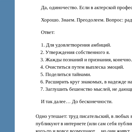
Да, одиночество. Если в актерской профе
Хорошо. Знаем. Преодолеем. Вопрос: рад
Ответ:
1. Для удовлетворения амбиций.
2. Утверждения собственного я.
3. Жажды познаний и признания, конечно
4. Очиститься путем выплеска эмоций.
5. Поделиться тайнами.
6. Расширить круг знакомых, в надежде н
7. Заглушить бешенство мыслей, не дающ
И так далее… До бесконечности.
Одно утешает: труд писательский, в любых в
публикуют в интернете (или сам себя публи
кого-то и вовсе возмущают… но они живут. У