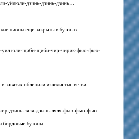
ли-уйлюли-дзинь-дзинь-дзинь…
кие пионы еще закрыты в бутонах.
ли-уйл юли-щиби-щиби-чир-чирик-фью-фью-
в завязях облепили извилистые ветви.
ир-дзинь-ляля-дзынь-ляля-фью-фью-фью...
и бордовые бутоны.