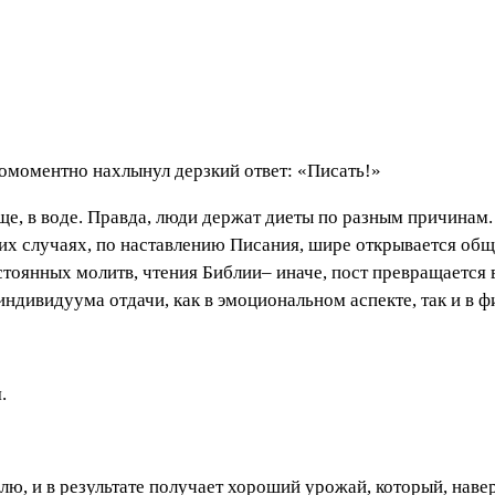
омоментно нахлынул дерзкий ответ: «Писать!»
ще, в воде. Правда, люди держат диеты по разным причинам
аких случаях, по наставлению Писания, шире открывается об
стоянных молитв, чтения Библии– иначе, пост превращается
индивидуума отдачи, как в эмоциональном аспекте, так и в ф
.
лю, и в результате получает хороший урожай, который, навер