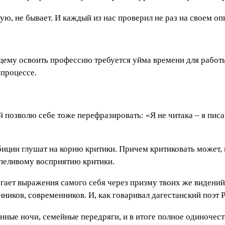
ую, не бывает. И каждый из нас проверил не раз на своем оп
ящему освоить профессию требуется уйма времени для работы
 процессе.
 позволю себе тоже перефразировать: «Я не читака – я писа
мбиции глушат на корню критики. Причем критиковать может, 
ерпеливому восприятию критики.
гает выражения самого себя через призму твоих же видений, 
ников, современников. И, как говаривал дагестанский поэт 
онные ночи, семейные передряги, и в итоге полное одиночест