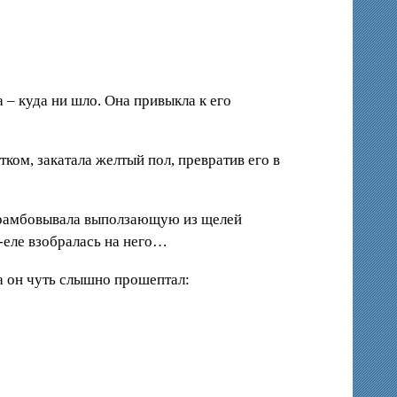
– куда ни шло. Она привыкла к его
тком, закатала желтый пол, превратив его в
утрамбовывала выползающую из щелей
е-еле взобралась на него…
а он чуть слышно прошептал: