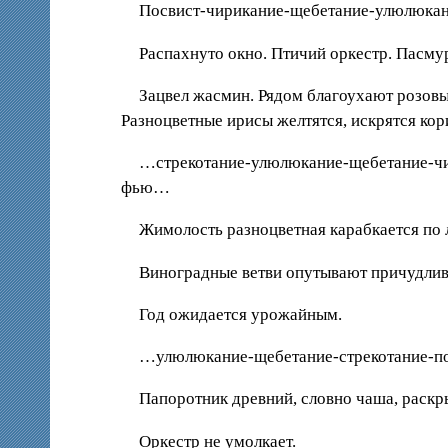
Посвист-чирикание-щебетание-улюлюка
Распахнуто окно. Птичий оркестр. Пасму
Зацвел жасмин. Рядом благоухают розовы
Разноцветные ирисы желтятся, искрятся ко
…стрекотание-улюлюкание-щебетание-чи
фью…
Жимолость разноцветная карабкается по
Виноградные ветви опутывают причудливу
Год ожидается урожайным.
…улюлюкание-щебетание-стрекотание-по
Папоротник древний, словно чаша, раскр
Оркестр не умолкает.