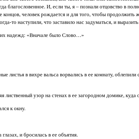
а благословенное. И, если ты, я – познали отцовство в полно
 концов, человек рождается и для того, чтобы продолжить жизн
когда-то наступили, что заставило нас задуматься, и выразить
ших надежд: «Вначале было Cлово…»
ые листья в вихре вальса ворвались в ее комнату, облепили 
яя лиственный узор на стенах в ее загородном домике, куда 
лся к окну.
 глазах, и бросилась в ее объятия.