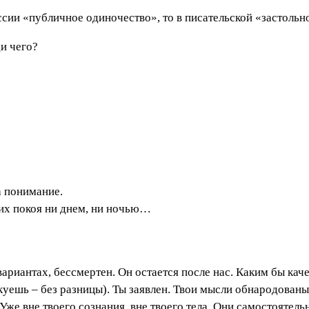
ссии «публичное одиночество», то в писательской «застольн
и чего?
.
а понимание.
их покоя ни днем, ни ночью…
ариантах, бессмертен. Он остается после нас. Каким бы каче
куешь – без разницы). Ты заявлен. Твои мысли обнародованы.
же вне твоего сознания, вне твоего тела. Они самостоятельн