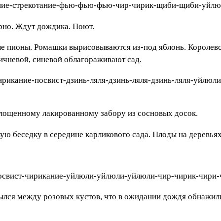
ние-стрекотание-фью-фью-фью-чир-чирик-щиби-щиби-уйлю
рно. Ждут дождика. Поют.
е пионы. Ромашки вырисовываются из-под яблонь. Королевс
ричневой, синевой облагораживают сад.
рикание-посвист-дзинь-ляля-дзинь-ляля-дзинь-ляля-уйлю
 лощенному лакированному забору из сосновых досок.
ю беседку в середине карликового сада. Плоды на деревьях 
свист-чирикание-уйлюли-уйлюли-уйлюли-чир-чирик-чири-ч
ылся между розовых кустов, что в ожидании дождя обнажил