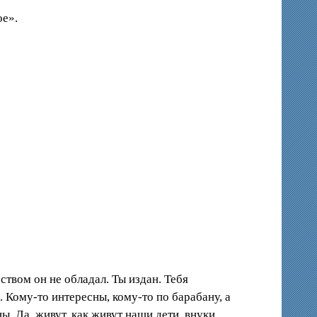
ое».
ством он не обладал. Ты издан. Тебя
 Кому-то интересны, кому-то по барабану, а
ы. Да, живут, как живут наши дети, внуки,