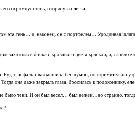
 его огромную тень, отпрянула слегка…
м эта тень… и, наконец, он с портфелем… Уродливая шляпа 
ом закатилась бочка с кровавого цвета краской, и, словно ка
о. Будто асфальтовая машина бесшумно, но стремительно 
Тогда она даже закрыла глаза, бросилась к подоконнику, ел
е было тени. И он был весел… был нежен…но странно, тогд
а?..