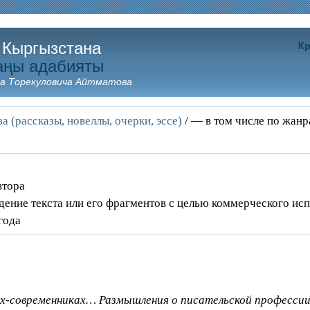
 Кыргызстана
Кр
аңы адабияты
а Торекуловича Айтматова
а (рассказы, новеллы, очерки, эссе)
/ — в том числе по жан
втора
дение текста или его фрагментов с целью коммерческого ис
года
ях-современниках… Размышления о писательской профессии