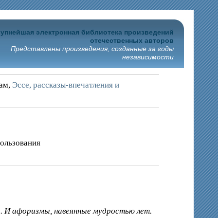
упнейшая электронная библиотека произведений
отечественных авторов
Представлены произведения, созданные за годы
независимости
рам,
Эссе, рассказы-впечатления и
пользования
. И афоризмы, навеянные мудростью лет.