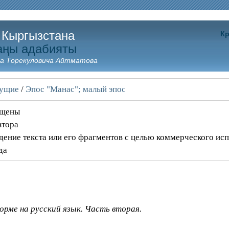
 Кыргызстана
Кр
аңы адабияты
а Торекуловича Айтматова
щущие
/
Эпос "Манас"; малый эпос
ищены
втора
дение текста или его фрагментов с целью коммерческого ис
да
рме на русский язык. Часть вторая.