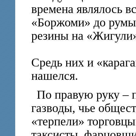
времена являлось вс
«Боржоми» до румын
резины на «Жигули»
Средь них и «караг
нашелся.
По правую руку – 
газводы, чье общест
«терпели» торговцы
таксисты, фарцовщик