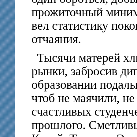
прожиточный миниму
вел статистику пок
отчаяния.
Тысячи матерей хл
рынки, забросив д
образовании подаль
чтоб не маячили, не
счастливых студенч
прошлого. Сметливы