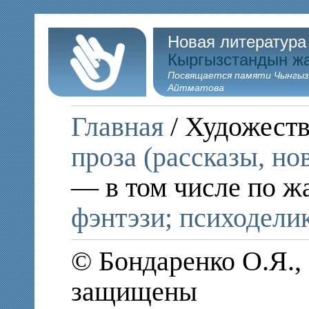
Новая литература
Кыргызстандын ж
Посвящается памяти Чынгыз
Айтматова
Главная
/ Художеств
проза (рассказы, но
— в том числе по ж
фэнтэзи; психодели
© Бондаренко О.Я., 
защищены