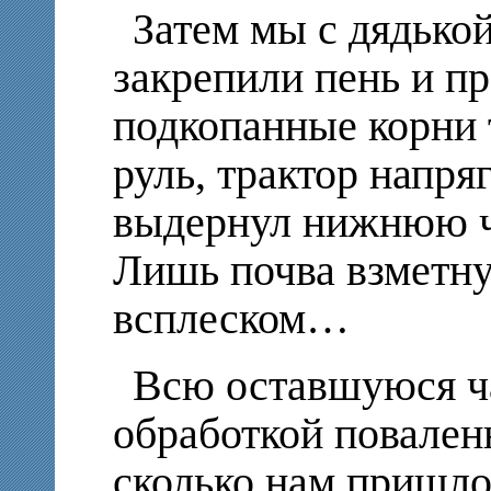
Затем мы с дядько
закрепили пень и п
подкопанные корни т
руль, трактор напря
выдернул нижнюю ча
Лишь почва взметн
всплеском…
Всю оставшуюся ч
обработкой повален
сколько нам пришло